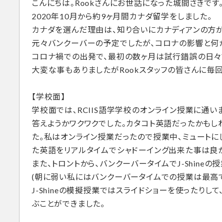
こんにちは。Rookさんにお世話になった城間さきです
2020年10月から約9ヶ月間カナダ留学をしました。
カナダを選んだ理由は、知り合いにカナディアンの方
元々バンクーバーの予定でしたが、コロナの影響と何
コロナ禍での出発で、最初の数ヶ月は試行錯誤の日々
大変な事もありましたがRookスタッフの皆さんに毎
【学校面】
学校面では、RCIIS語学学校のオンライン授業に通
答えようかワクワクでした。カタコト英語だったかも
た。私はオンライン授業だったので授業中、ミュートに
た英語をリアルタイムでシャドーイング出来た事は良
また、トロントから、バンクーバータイムでJ-Shine
(朝に弱い私にはバンクーバータイムでの授業は最高で
J-Shineの模擬授業ではスライドショーを使ったり
ぶことができました。